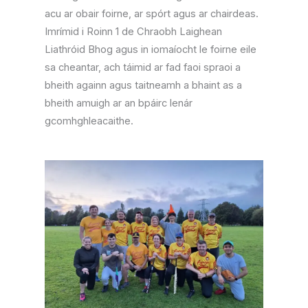
acu ar obair foirne, ar spórt agus ar chairdeas.
Imrímid i Roinn 1 de Chraobh Laighean
Liathróid Bhog agus in iomaíocht le foirne eile
sa cheantar, ach táimid ar fad faoi spraoi a
bheith againn agus taitneamh a bhaint as a
bheith amuigh ar an bpáirc lenár
gcomhghleacaithe.