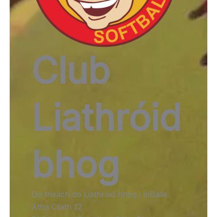
Club
Liathróid
bhog
Do theach do Liathróid bhog i mBaile
Átha Cliath 12