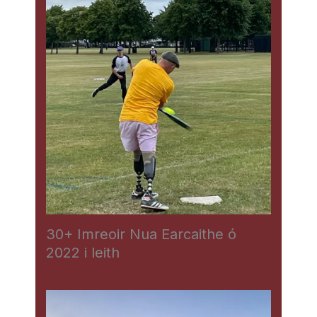
30+ Imreoir Nua Earcaithe ó
2022 i leith