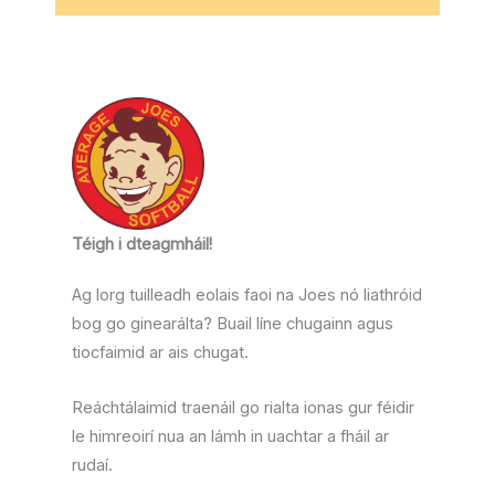
Téigh i dteagmháil!
Ag lorg tuilleadh eolais faoi na Joes nó liathróid
bog go ginearálta? Buail líne chugainn agus
tiocfaimid ar ais chugat.
Reáchtálaimid traenáil go rialta ionas gur féidir
le himreoirí nua an lámh in uachtar a fháil ar
rudaí.