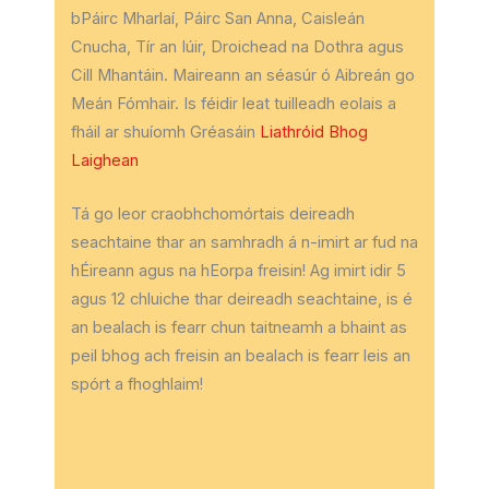
bPáirc Mharlaí, Páirc San Anna, Caisleán
Cnucha, Tír an Iúir, Droichead na Dothra agus
Cill Mhantáin. Maireann an séasúr ó Aibreán go
Meán Fómhair. Is féidir leat tuilleadh eolais a
fháil ar shuíomh Gréasáin
Liathróid Bhog
Laighean
Tá go leor craobhchomórtais deireadh
seachtaine thar an samhradh á n-imirt ar fud na
hÉireann agus na hEorpa freisin! Ag imirt idir 5
agus 12 chluiche thar deireadh seachtaine, is é
an bealach is fearr chun taitneamh a bhaint as
peil bhog ach freisin an bealach is fearr leis an
spórt a fhoghlaim!