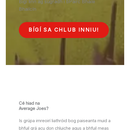
Bígí linn ag súgradh i bPáirc Bhaile
Bhailcín
BÍGÍ SA CHLUB INNIU!
Cé hiad na
Average Joes?
Is grúpa imreoirí liathróid bog paiseanta muid a
bhfuil grá acu don chluiche agus a bhfuil meas