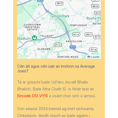
Leaflet
Cén áit agus cén uair an imríonn na Average
Joes?
Tá ár gcluichí baile i bPáirc Ascaill Bhaile
Bhailcín, Baile Átha Cliath 12. Is féidir leat an
Eircode D12 VY15
a úsáid chun sinn a aimsiú.
Don séasúr 2024 beimid ag imirt oícheanta
Chéadaoin. Beidh cluichí as baile againn i